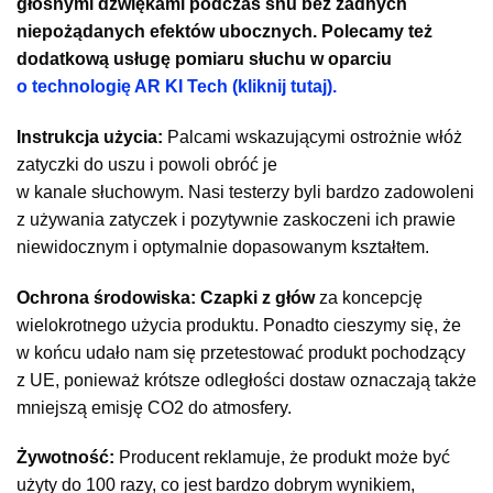
głośnymi dźwiękami podczas snu bez żadnych
niepożądanych efektów ubocznych. Polecamy też
dodatkową usługę pomiaru słuchu w oparciu
o technologię AR KI Tech (kliknij tutaj).
Instrukcja użycia:
Palcami wskazującymi ostrożnie włóż
zatyczki do uszu i powoli obróć je
w kanale słuchowym. Nasi testerzy byli bardzo zadowoleni
z używania zatyczek i pozytywnie zaskoczeni ich prawie
niewidocznym i optymalnie dopasowanym kształtem.
Ochrona środowiska:
Czapki z głów
za koncepcję
wielokrotnego użycia produktu. Ponadto cieszymy się, że
w końcu udało nam się przetestować produkt pochodzący
z UE, ponieważ krótsze odległości dostaw oznaczają także
mniejszą emisję CO2 do atmosfery.
Żywotność:
Producent reklamuje, że produkt może być
użyty do 100 razy, co jest bardzo dobrym wynikiem,