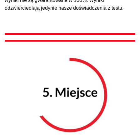
wyniki nie są gwarantowane w 100%. Wyniki
odzwierciedlają jedynie nasze doświadczenia z testu.