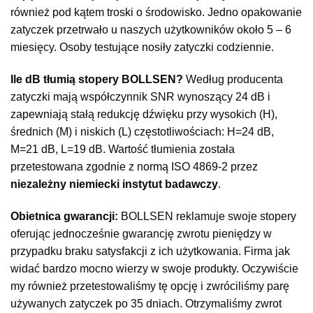
również pod kątem troski o środowisko. Jedno opakowanie
zatyczek przetrwało u naszych użytkowników około 5 – 6
miesięcy. Osoby testujące nosiły zatyczki codziennie.
Ile dB tłumią stopery BOLLSEN?
Według producenta
zatyczki mają współczynnik SNR wynoszący 24 dB i
zapewniają stałą redukcję dźwięku przy wysokich (H),
średnich (M) i niskich (L) częstotliwościach: H=24 dB,
M=21 dB, L=19 dB. Wartość tłumienia została
przetestowana zgodnie z normą ISO 4869-2 przez
niezależny niemiecki instytut badawczy
.
Obietnica gwarancji:
BOLLSEN reklamuje swoje stopery
oferując jednocześnie gwarancję zwrotu pieniędzy w
przypadku braku satysfakcji z ich użytkowania. Firma jak
widać bardzo mocno wierzy w swoje produkty. Oczywiście
my również przetestowaliśmy tę opcję i zwróciliśmy parę
używanych zatyczek po 35 dniach. Otrzymaliśmy zwrot