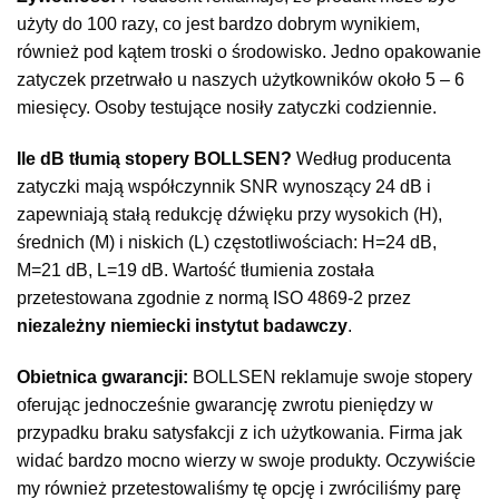
użyty do 100 razy, co jest bardzo dobrym wynikiem,
również pod kątem troski o środowisko. Jedno opakowanie
zatyczek przetrwało u naszych użytkowników około 5 – 6
miesięcy. Osoby testujące nosiły zatyczki codziennie.
Ile dB tłumią stopery BOLLSEN?
Według producenta
zatyczki mają współczynnik SNR wynoszący 24 dB i
zapewniają stałą redukcję dźwięku przy wysokich (H),
średnich (M) i niskich (L) częstotliwościach: H=24 dB,
M=21 dB, L=19 dB. Wartość tłumienia została
przetestowana zgodnie z normą ISO 4869-2 przez
niezależny niemiecki instytut badawczy
.
Obietnica gwarancji:
BOLLSEN reklamuje swoje stopery
oferując jednocześnie gwarancję zwrotu pieniędzy w
przypadku braku satysfakcji z ich użytkowania. Firma jak
widać bardzo mocno wierzy w swoje produkty. Oczywiście
my również przetestowaliśmy tę opcję i zwróciliśmy parę