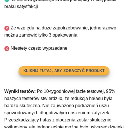
braku satysfakcji
Ze względu na duże zapotrzebowanie, jednorazowo
można zamówić tylko 3 opakowania
Niestety często wyprzedane
KLIKNIJ TUTAJ, ABY ZOBACZYĆ PRODUKT
Wyniki testów:
Po 10-tygodniowej fazie testowej, 95%
naszych testerów stwierdziło, że redukcja hałasu była
bardzo skuteczna. Nie zauważono podrażnień uszu
spowodowanych długotrwałym noszeniem zatyczek.
Przeszkadzający hałas z otoczenia został skutecznie
wytłumiony, ale jednocześnie można było usłyszeć dźwięki