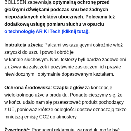
BOLLSEN zapewniają
optymalną ochronę przed
głośnymi dźwiękami podczas snu bez żadnych
niepożądanych efektów ubocznych. Polecamy też
dodatkową usługę pomiaru słuchu w oparciu
o technologię AR KI Tech (kliknij tutaj).
Instrukcja użycia:
Palcami wskazującymi ostrożnie włóż
zatyczki do uszu i powoli obróć je
w kanale słuchowym. Nasi testerzy byli bardzo zadowoleni
z używania zatyczek i pozytywnie zaskoczeni ich prawie
niewidocznym i optymalnie dopasowanym kształtem.
Ochrona środowiska:
Czapki z głów
za koncepcję
wielokrotnego użycia produktu. Ponadto cieszymy się, że
w końcu udało nam się przetestować produkt pochodzący
z UE, ponieważ krótsze odległości dostaw oznaczają także
mniejszą emisję CO2 do atmosfery.
Żywotność:
Producent reklamuje, że produkt może być