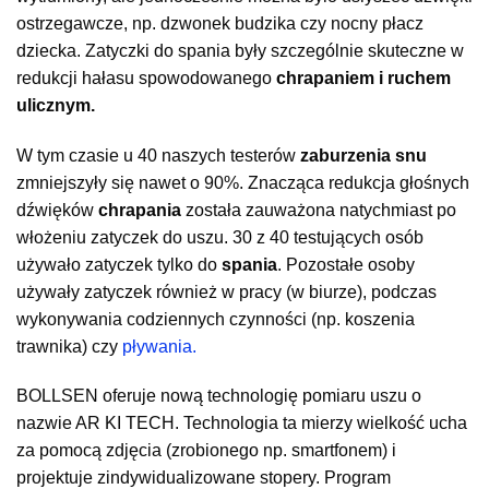
ostrzegawcze, np. dzwonek budzika czy nocny płacz
dziecka. Zatyczki do spania były szczególnie skuteczne w
redukcji hałasu spowodowanego
chrapaniem i ruchem
ulicznym.
W tym czasie u 40 naszych testerów
zaburzenia snu
zmniejszyły się nawet o 90%. Znacząca redukcja głośnych
dźwięków
chrapania
została zauważona natychmiast po
włożeniu zatyczek do uszu. 30 z 40 testujących osób
używało zatyczek tylko do
spania
. Pozostałe osoby
używały zatyczek również w pracy (w biurze), podczas
wykonywania codziennych czynności (np. koszenia
trawnika) czy
pływania.
BOLLSEN oferuje nową technologię pomiaru uszu o
nazwie AR KI TECH. Technologia ta mierzy wielkość ucha
za pomocą zdjęcia (zrobionego np. smartfonem) i
projektuje zindywidualizowane stopery. Program