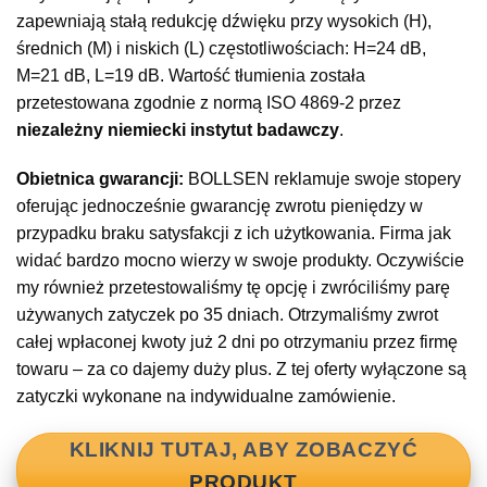
zapewniają stałą redukcję dźwięku przy wysokich (H),
średnich (M) i niskich (L) częstotliwościach: H=24 dB,
M=21 dB, L=19 dB. Wartość tłumienia została
przetestowana zgodnie z normą ISO 4869-2 przez
niezależny niemiecki instytut badawczy
.
Obietnica gwarancji:
BOLLSEN reklamuje swoje stopery
oferując jednocześnie gwarancję zwrotu pieniędzy w
przypadku braku satysfakcji z ich użytkowania. Firma jak
widać bardzo mocno wierzy w swoje produkty. Oczywiście
my również przetestowaliśmy tę opcję i zwróciliśmy parę
używanych zatyczek po 35 dniach. Otrzymaliśmy zwrot
całej wpłaconej kwoty już 2 dni po otrzymaniu przez firmę
towaru – za co dajemy duży plus. Z tej oferty wyłączone są
zatyczki wykonane na indywidualne zamówienie.
KLIKNIJ TUTAJ, ABY ZOBACZYĆ
PRODUKT