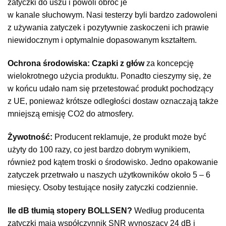
zatyczki do uszu i powoli obróć je
w kanale słuchowym. Nasi testerzy byli bardzo zadowoleni
z używania zatyczek i pozytywnie zaskoczeni ich prawie
niewidocznym i optymalnie dopasowanym kształtem.
Ochrona środowiska:
Czapki z głów
za koncepcję
wielokrotnego użycia produktu. Ponadto cieszymy się, że
w końcu udało nam się przetestować produkt pochodzący
z UE, ponieważ krótsze odległości dostaw oznaczają także
mniejszą emisję CO2 do atmosfery.
Żywotność:
Producent reklamuje, że produkt może być
użyty do 100 razy, co jest bardzo dobrym wynikiem,
również pod kątem troski o środowisko. Jedno opakowanie
zatyczek przetrwało u naszych użytkowników około 5 – 6
miesięcy. Osoby testujące nosiły zatyczki codziennie.
Ile dB tłumią stopery BOLLSEN?
Według producenta
zatyczki mają współczynnik SNR wynoszący 24 dB i