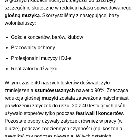
w głośnych klubach nocnych. Zatyczki do uszu były
szczególnie skuteczne w redukcji hałasu spowodowanego
głośną muzyką
. Skorzystaliśmy z następującej bazy
wolontariuszy:
Goście koncertów, barów, klubów
Pracownicy ochrony
Profesjonalni muzycy i DJ-e
Realizatorzy dźwięku
W tym czasie 40 naszych testerów doświadczyło
zmniejszenia
szumów usznych
nawet o 90%. Znacząca
redukcja głośnej
muzyki
została zauważona natychmiast
po włożeniu zatyczek do uszu. 30 z 40 testujących osób
używało stoperów tylko podczas
festiwali i koncertów
.
Pozostałe osoby używały zatyczek również w pracy (w
biurze), podczas codziennych czynności (np. koszenia
trawnika) czy podczas pływania. W tych ostatnich